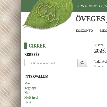
2026. augusztus 7., 
KÖSZÖNTŐ
ISK
CIKKEK
Vissza
2025. 
KERESÉS
Találat
Vissza
INTERVALLUM
Mai
Tegnapi
Heti
Múlt heti
Havi