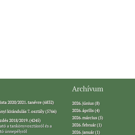
Archívum
ista 2020/2021. tanévre (6832)
2026. június (8)
2026. április (4)
yi kirándulás 7. osztály (5766)
2026. március (5)
dés 2018/2019. (4245)
2026. február (1)
ató a tankönyvosztásról és a
tó ünnepélyről
2026. január (1)