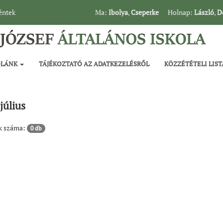
péntek
Ma:
Ibolya
,
Cseperke
Holnap:
László
,
D
OLÁNK
TÁJÉKOZTATÓ AZ ADATKEZELÉSRŐL
KÖZZÉTÉTELI LIST
július
ok száma:
0 db