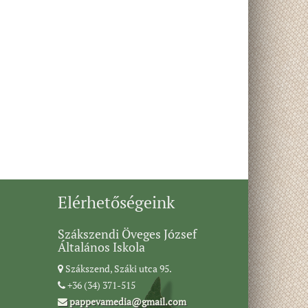
Elérhetőségeink
Szákszendi Öveges József
Általános Iskola
Szákszend, Száki utca 95.
+36 (34) 371-515
pappevamedia@gmail.com