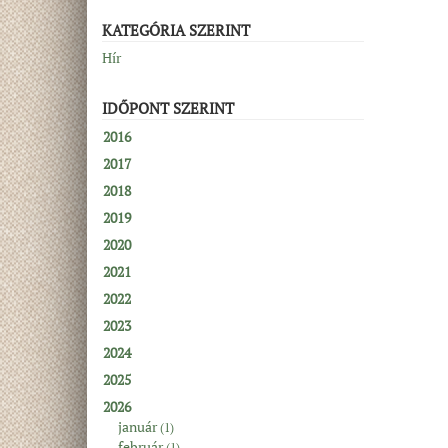
KATEGÓRIA SZERINT
Hír
IDŐPONT SZERINT
2016
2017
2018
2019
2020
2021
2022
2023
2024
2025
2026
január
(1)
február
(1)