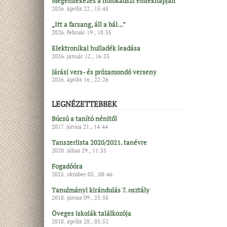
Megemlékezés a holokauszt emléknapján
2026. április 22., 15:45
„Itt a farsang, áll a bál…”
2026. február 19., 18:35
Elektronikai hulladék leadása
2026. január 12., 16:33
Járási vers- és prózamondó verseny
2026. április 16., 22:26
LEGNÉZETTEBBEK
Búcsú a tanító nénitől
2017. június 21., 14:44
Tanszerlista 2020/2021. tanévre
2020. július 29., 11:35
Fogadóóra
2025. október 03., 08:46
Tanulmányi kirándulás 7. osztály
2018. június 09., 23:58
Öveges iskolák találkozója
2018. április 28., 03:52