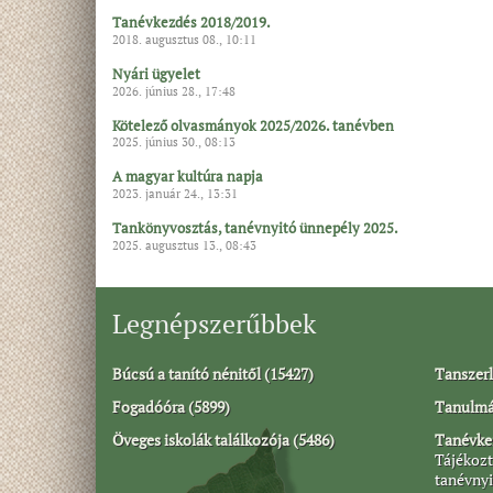
Tanévkezdés 2018/2019.
2018. augusztus 08., 10:11
Nyári ügyelet
2026. június 28., 17:48
Kötelező olvasmányok 2025/2026. tanévben
2025. június 30., 08:13
A magyar kultúra napja
2023. január 24., 13:31
Tankönyvosztás, tanévnyitó ünnepély 2025.
2025. augusztus 13., 08:43
Legnépszerűbbek
Búcsú a tanító nénitől (15427)
Tanszerl
Fogadóóra (5899)
Tanulmán
Öveges iskolák találkozója (5486)
Tanévkez
Tájékozt
tanévnyi