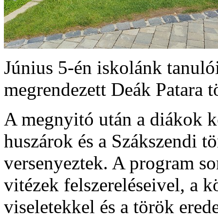
Június 5-én iskolánk tanulói
megrendezett Deák Patara t
A megnyitó után a diákok k
huszárok és a Szákszendi t
versenyeztek. A program so
vitézek felszereléseivel, a 
viseletekkel és a török ere