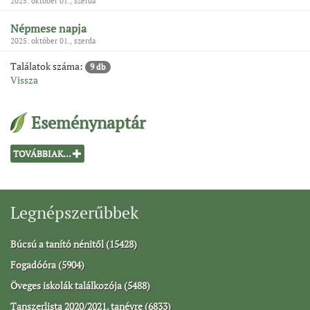
2025. október 01., szerda
Népmese napja
2025. október 01., szerda
Találatok száma:
9 db
Vissza
Eseménynaptár
TOVÁBBIAK...
Legnépszerűbbek
Búcsú a tanító nénitől (15428)
Fogadóóra (5904)
Öveges iskolák találkozója (5488)
Tanszerlista 2020/2021. tanévre (6833)