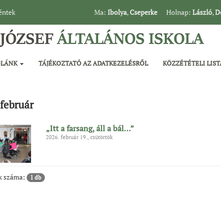
péntek
Ma:
Ibolya
,
Cseperke
Holnap:
László
,
D
OLÁNK
TÁJÉKOZTATÓ AZ ADATKEZELÉSRŐL
KÖZZÉTÉTELI LIST
 február
„Itt a farsang, áll a bál…”
2026. február 19., csütörtök
ok száma:
1 db