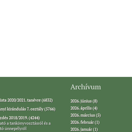
Archívum
ista 2020/2021. tanévre (6832)
2026. június (8)
2026. április (4)
yi kirándulás 7. osztály (5766)
2026. március (5)
dés 2018/2019. (4244)
2026. február (1)
ató a tankönyvosztásról és a
tó ünnepélyről
2026. január (1)