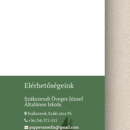
Elérhetőségeink
Szákszendi Öveges József
Általános Iskola
Szákszend, Száki utca 95.
+36 (34) 371-515
pappevamedia@gmail.com