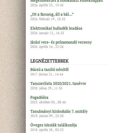
Megemlékezés a holokauszt emléknapján
2026. április 22., 15:45
„Itt a farsang, áll a bál…”
2026. február 19., 18:35
Elektronikai hulladék leadása
2026. január 12., 16:33
Járási vers- és prózamondó verseny
2026. április 16., 22:26
LEGNÉZETTEBBEK
Búcsú a tanító nénitől
2017. június 21., 14:44
Tanszerlista 2020/2021. tanévre
2020. július 29., 11:35
Fogadóóra
2025. október 03., 08:46
Tanulmányi kirándulás 7. osztály
2018. június 09., 23:58
Öveges iskolák találkozója
2018. április 28., 03:52