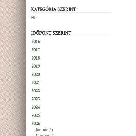
KATEGÓRIA SZERINT
Hír
IDŐPONT SZERINT
2016
2017
2018
2019
2020
2021
2022
2023
2024
2025
2026
január
(1)
február
(1)