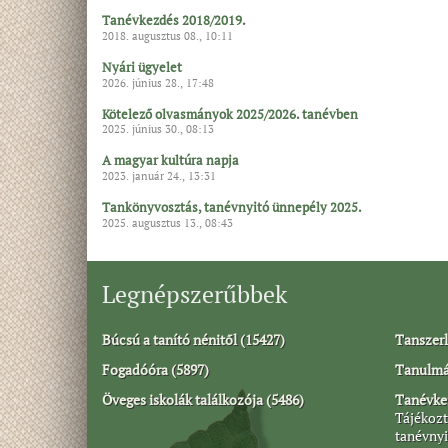
Tanévkezdés 2018/2019.
2018. augusztus 08., 10:11
Nyári ügyelet
2026. június 28., 17:48
Kötelező olvasmányok 2025/2026. tanévben
2025. június 30., 08:13
A magyar kultúra napja
2023. január 24., 13:31
Tankönyvosztás, tanévnyitó ünnepély 2025.
2025. augusztus 13., 08:43
Legnépszerűbbek
Búcsú a tanító nénitől (15427)
Tanszerl
Fogadóóra (5897)
Tanulmán
Öveges iskolák találkozója (5486)
Tanévkez
Tájékozt
tanévnyi