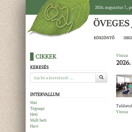
2026. augusztus 7., 
KÖSZÖNTŐ
ISK
CIKKEK
Vissza
2026.
KERESÉS
INTERVALLUM
Mai
Találat
Tegnapi
Vissza
Heti
Múlt heti
Havi