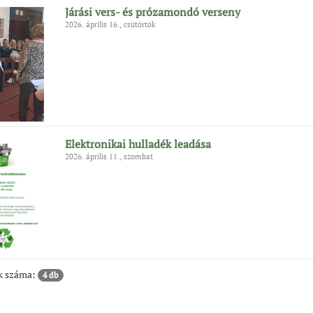
Járási vers- és prózamondó verseny
2026. április 16., csütörtök
Elektronikai hulladék leadása
2026. április 11., szombat
ok száma:
4 db