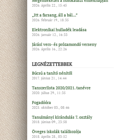
Megemlékezés a holokauszt emléknapján
2026. április 22., 15:45
„Itt a farsang, áll a bál…”
2026. február 19., 18:35
Elektronikai hulladék leadása
2026. január 12., 16:33
Járási vers- és prózamondó verseny
2026. április 16., 22:26
LEGNÉZETTEBBEK
Búcsú a tanító nénitől
2017. június 21., 14:44
Tanszerlista 2020/2021. tanévre
2020. július 29., 11:35
Fogadóóra
2025. október 03., 08:46
Tanulmányi kirándulás 7. osztály
2018. június 09., 23:58
Öveges iskolák találkozója
2018. április 28., 03:52