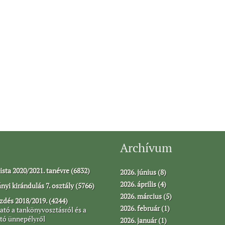
Archívum
ista 2020/2021. tanévre (6832)
2026. június (8)
2026. április (4)
yi kirándulás 7. osztály (5766)
2026. március (5)
dés 2018/2019. (4244)
2026. február (1)
ató a tankönyvosztásról és a
tó ünnepélyről
2026. január (1)