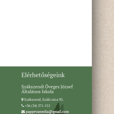
Elérhetőségeink
Szákszendi Öveges József
Általános Iskola
Szákszend, Száki utca 95.
+36 (34) 371-515
pappevamedia@gmail.com