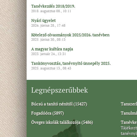
Tanévkezdés 2018/2019.
2018. augusztus 08., 10:11
Nyári ügyelet
2026. június 28., 17:48
Kötelező olvasmányok 2025/2026. tanévben
2025. június 30., 08:13
A magyar kultúra napja
2023. január 24., 13:31
Tankönyvosztás, tanévnyitó ünnepély 2025.
2025. augusztus 13., 08:43
Legnépszerűbbek
Búcsú a tanító nénitől (15427)
Tanszerl
Fogadóóra (5897)
Tanulmán
Öveges iskolák találkozója (5486)
Tanévkez
Tájékozt
tanévnyi