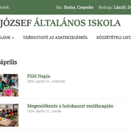
péntek
Ma:
Ibolya
,
Cseperke
Holnap:
László
,
D
OLÁNK
TÁJÉKOZTATÓ AZ ADATKEZELÉSRŐL
KÖZZÉTÉTELI LIST
április
Föld Napja
2026. április 23., csütörtök
Megemlékezés a holokauszt emléknapján
2026. április 22., szerda