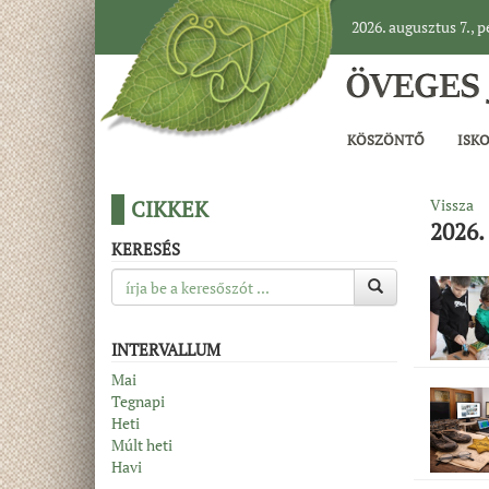
2026. augusztus 7., 
KÖSZÖNTŐ
ISK
CIKKEK
Vissza
2026. 
KERESÉS
INTERVALLUM
Mai
Tegnapi
Heti
Múlt heti
Havi