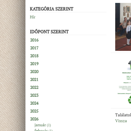
KATEGÓRIA SZERINT
Hír
IDŐPONT SZERINT
2016
2017
2018
2019
2020
2021
2022
2023
2024
2025
Találat
2026
Vissza
január
(1)
február
(1)