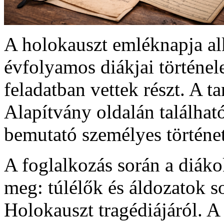
A holokauszt emléknapja al
évfolyamos diákjai történe
feladatban vettek részt. A t
Alapítvány oldalán található
bemutató személyes történet
A foglalkozás során a diáko
meg: túlélők és áldozatok s
Holokauszt tragédiájáról. A 