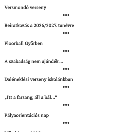
Versmondó verseny
●●●
Beiratkozás a 2026/2027. tanévre
●●●
Floorball Győrben
●●●
A szabadság nem ajándék ...
●●●
Daléneklési verseny iskolánkban
●●●
„Itt a farsang, áll a bál…”
●●●
Pályaorientációs nap
●●●