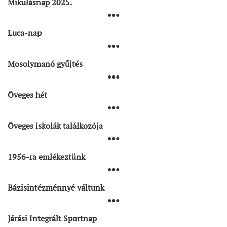
Mikulásnap 2025.
●●●
Luca-nap
●●●
Mosolymanó gyűjtés
●●●
Öveges hét
●●●
Öveges iskolák találkozója
●●●
1956-ra emlékeztünk
●●●
Bázisintézménnyé váltunk
●●●
Járási Integrált Sportnap