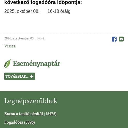
következő fogadóóra időpontja:
2025. október 08.
16-18 óráig
2016. szeptember 05., 14:48
Vissza
Eseménynaptár
TOVÁBBIAK...
Legnépszerűbbek
Búcsú a tanító nénitől (15425)
Fogadóóra (5896)