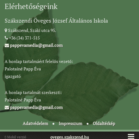
Elérhetőségeink
Szákszendi Öveges József Általános Iskola
Szákszend, Száki utca 95.
+36 (34) 371-515
pappevamedia@gmail.com
A honlap tartalmáért felelős vezető:
Palotainé Papp Éva
igazgató
A honlap tartalmát szerkeszti:
Palotainé Papp Éva
pappevamedia@gmail.com
Adatvédelem
●
Impresszum
●
Oldaltérkép
oveges.szakszend.hu
Mobil verzió