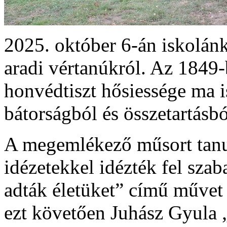
2025. október 6-án iskolán
aradi vértanúkról. Az 1849
honvédtiszt hősiessége ma i
bátorságból és összetartásbó
A megemlékező műsort tanul
idézetekkel idézték fel sza
adták életüket” című művet
ezt követően Juhász Gyula 