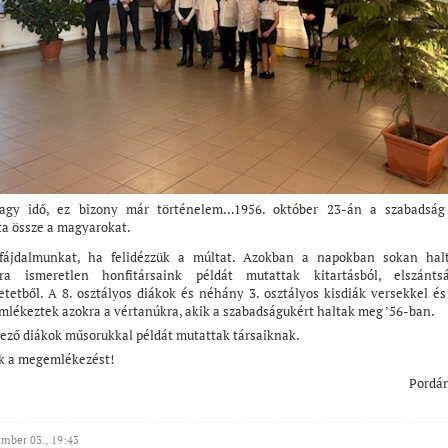
agy idő, ez bizony már történelem…1956. október 23-án a szabadság
ta össze a magyarokat.
 fájdalmunkat, ha felidézzük a múltat. Azokban a napokban sokan hal
ra ismeretlen honfitársaink példát mutattak kitartásból, elszánts
etetből. A 8. osztályos diákok és néhány 3. osztályos kisdiák versekkel és
mlékeztek azokra a vértanúkra, akik a szabadságukért haltak meg ’56-ban.
ező diákok műsorukkal példát mutattak társaiknak.
k a megemlékezést!
Pordá
mber 03., 19:43