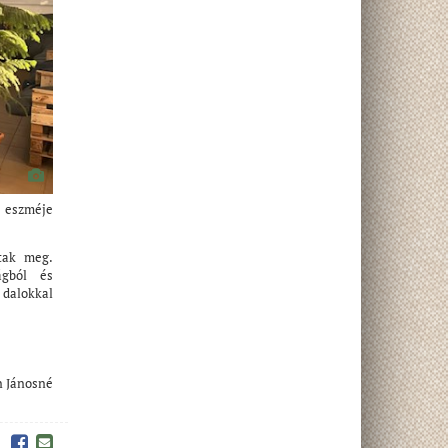
 eszméje
tak meg.
ágból és
 dalokkal
n Jánosné