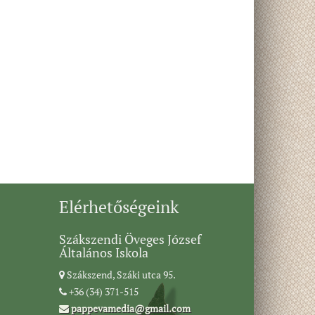
Elérhetőségeink
Szákszendi Öveges József
Általános Iskola
Szákszend, Száki utca 95.
+36 (34) 371-515
pappevamedia@gmail.com