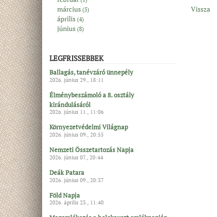
március
Vissza
(5)
április
(4)
június
(8)
LEGFRISSEBBEK
Ballagás, tanévzáró ünnepély
2026. június 29., 18:11
Élménybeszámoló a 8. osztály
kirándulásáról
2026. június 11., 11:06
Környezetvédelmi Világnap
2026. június 09., 20:55
Nemzeti Összetartozás Napja
2026. június 07., 20:44
Deák Patara
2026. június 09., 20:37
Föld Napja
2026. április 23., 11:40