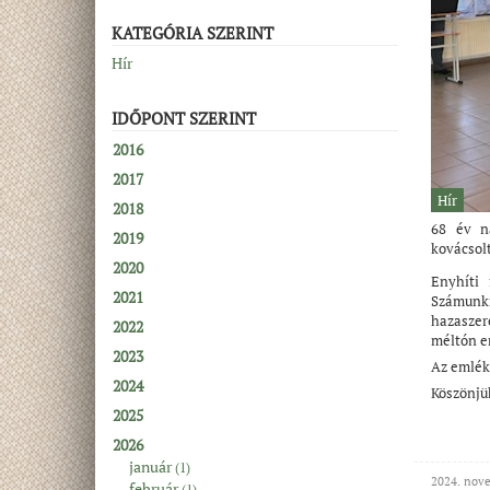
KATEGÓRIA SZERINT
Hír
IDŐPONT SZERINT
2016
2017
Hír
2018
68 év n
2019
kovácsol
2020
Enyhíti
2021
Számunk
hazaszer
2022
méltón e
2023
Az emlék
2024
Köszönjü
2025
2026
január
(1)
2024. nove
február
(1)