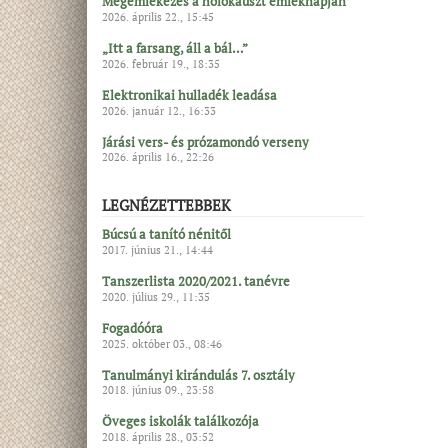
Megemlékezés a holokauszt emléknapján
2026. április 22., 15:45
„Itt a farsang, áll a bál…”
2026. február 19., 18:35
Elektronikai hulladék leadása
2026. január 12., 16:33
Járási vers- és prózamondó verseny
2026. április 16., 22:26
LEGNÉZETTEBBEK
Búcsú a tanító nénitől
2017. június 21., 14:44
Tanszerlista 2020/2021. tanévre
2020. július 29., 11:35
Fogadóóra
2025. október 03., 08:46
Tanulmányi kirándulás 7. osztály
2018. június 09., 23:58
Öveges iskolák találkozója
2018. április 28., 03:52