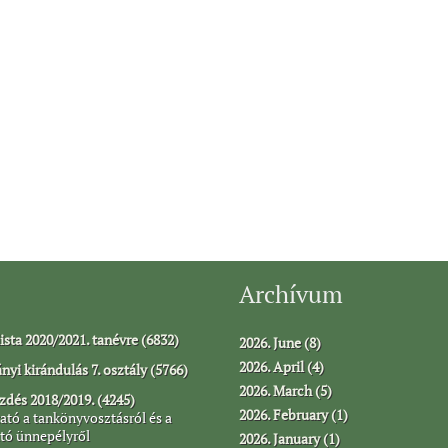
Archívum
ista 2020/2021. tanévre (6832)
2026. June (8)
2026. April (4)
yi kirándulás 7. osztály (5766)
2026. March (5)
dés 2018/2019. (4245)
2026. February (1)
ató a tankönyvosztásról és a
tó ünnepélyről
2026. January (1)