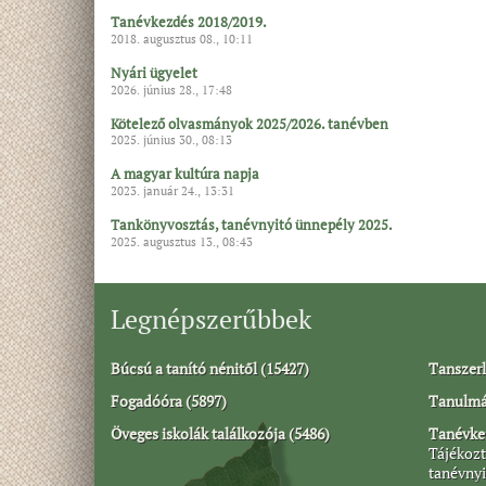
Tanévkezdés 2018/2019.
2018. augusztus 08., 10:11
Nyári ügyelet
2026. június 28., 17:48
Kötelező olvasmányok 2025/2026. tanévben
2025. június 30., 08:13
A magyar kultúra napja
2023. január 24., 13:31
Tankönyvosztás, tanévnyitó ünnepély 2025.
2025. augusztus 13., 08:43
Legnépszerűbbek
Búcsú a tanító nénitől (15427)
Tanszerl
Fogadóóra (5897)
Tanulmán
Öveges iskolák találkozója (5486)
Tanévkez
Tájékozt
tanévnyi