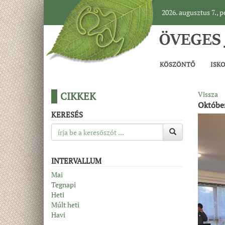
2026. augusztus 7., 
KÖSZÖNTŐ
ISK
CIKKEK
Vissza
Október
KERESÉS
INTERVALLUM
Mai
Tegnapi
Heti
Múlt heti
Havi