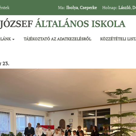
péntek
Ma:
Ibolya
,
Cseperke
Holnap:
László
,
D
OLÁNK
TÁJÉKOZTATÓ AZ ADATKEZELÉSRŐL
KÖZZÉTÉTELI LIST
 23.