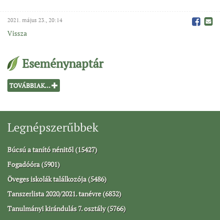
2021. május 23., 20:14
Vissza
Eseménynaptár
TOVÁBBIAK...
Legnépszerűbbek
Búcsú a tanító nénitől (15427)
Fogadóóra (5901)
Öveges iskolák találkozója (5486)
Tanszerlista 2020/2021. tanévre (6832)
Tanulmányi kirándulás 7. osztály (5766)