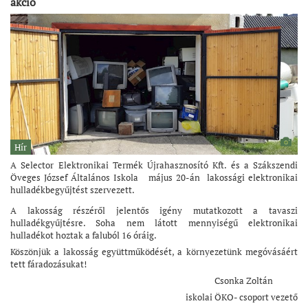
akció
Hír
A Selector Elektronikai Termék Újrahasznosító Kft. és a Szákszendi
Öveges József Általános Iskola május 20-án lakossági elektronikai
hulladékbegyűjtést szervezett.
A lakosság részéről jelentős igény mutatkozott a tavaszi
hulladékgyűjtésre. Soha nem látott mennyiségű elektronikai
hulladékot hoztak a faluból 16 óráig.
Köszönjük a lakosság együttműködését, a környezetünk megóvásáért
tett fáradozásukat!
Csonka Zoltán
iskolai ÖKO- csoport vezető