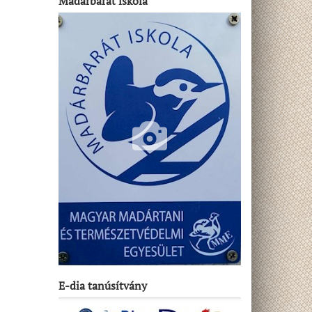
Madárbarát iskola
E-dia tanúsítvány