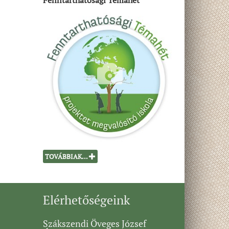
Fenntarthatósági Témahét
TOVÁBBIAK...
Elérhetőségeink
Szákszendi Öveges József