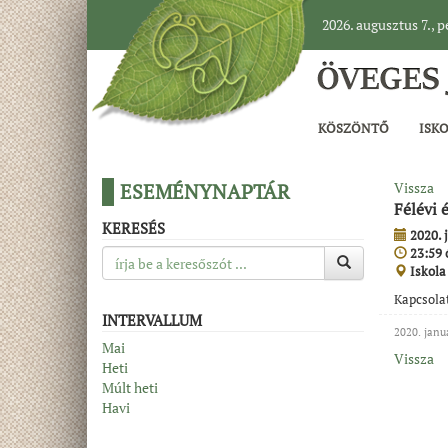
2026. augusztus 7., 
KÖSZÖNTŐ
ISK
ESEMÉNYNAPTÁR
Vissza
Félévi 
KERESÉS
2020. 
23:59 
Iskola
Kapcsola
INTERVALLUM
2020. janu
Mai
Vissza
Heti
Múlt heti
Havi