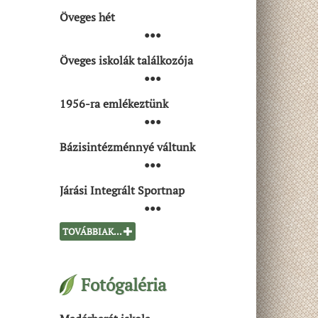
Öveges hét
●●●
Öveges iskolák találkozója
●●●
1956-ra emlékeztünk
●●●
Bázisintézménnyé váltunk
●●●
Járási Integrált Sportnap
●●●
TOVÁBBIAK...
Fotógaléria