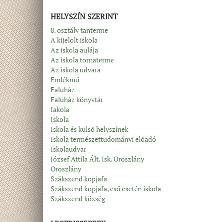
HELYSZÍN SZERINT
8. osztály tanterme
A kijelölt iskola
Az iskola aulája
Az iskola tornaterme
Az iskola udvara
Emlékmű
Faluház
Faluház könyvtár
Iakola
Iskola
Iskola és külső helyszínek
Iskola természettudományi előadó
Iskolaudvar
József Attila Ált. Isk. Oroszlány
Oroszlány
Szákszend kopjafa
Szákszend kopjafa, eső esetén iskola
Szákszend község