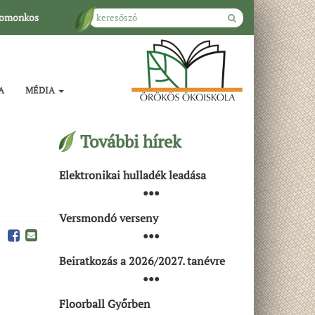
omonkos
A
MÉDIA
További hírek
Elektronikai hulladék leadása
●●●
Versmondó verseny
●●●
Beiratkozás a 2026/2027. tanévre
●●●
Floorball Győrben