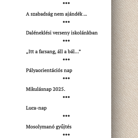
●●●
A szabadság nem ajándék ...
●●●
Daléneklési verseny iskolánkban
●●●
„Itt a farsang, áll a bál…”
●●●
Pályaorientációs nap
●●●
Mikulásnap 2025.
●●●
Luca-nap
●●●
Mosolymanó gyűjtés
●●●