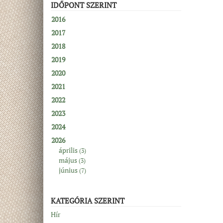
IDŐPONT SZERINT
2016
2017
2018
2019
2020
2021
2022
2023
2024
2026
április
(3)
május
(3)
június
(7)
KATEGÓRIA SZERINT
Hír