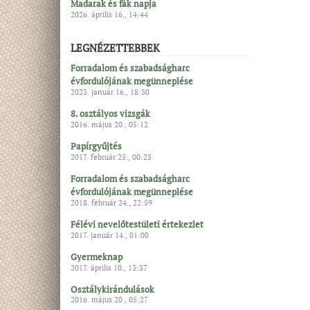
Madarak és fák napja
2026. április 16., 14:44
LEGNÉZETTEBBEK
Forradalom és szabadságharc
évfordulójának megünneplése
2023. január 16., 18:30
8. osztályos vizsgák
2016. május 20., 05:12
Papírgyűjtés
2017. február 25., 00:25
Forradalom és szabadságharc
évfordulójának megünneplése
2018. február 24., 22:59
Félévi nevelőtestületi értekezlet
2017. január 14., 01:00
Gyermeknap
2017. április 10., 13:37
Osztálykirándulások
2016. május 20., 05:27