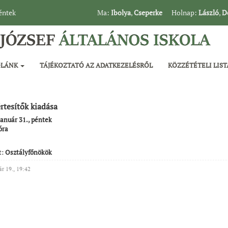
péntek
Ma:
Ibolya
,
Cseperke
Holnap:
László
,
D
OLÁNK
TÁJÉKOZTATÓ AZ ADATKEZELÉSRŐL
KÖZZÉTÉTELI LIST
értesítők kiadása
január 31., péntek
óra
t:
Osztályfőnökök
ár 19., 19:42