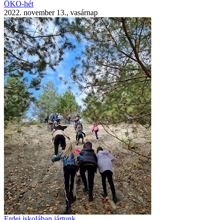
ÖKO-hét
2022. november 13., vasárnap
Erdei iskolában jártunk