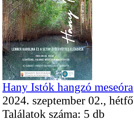
Hany Istók hangzó meseóra
2024. szeptember 02., hétfő
Találatok száma:
5 db