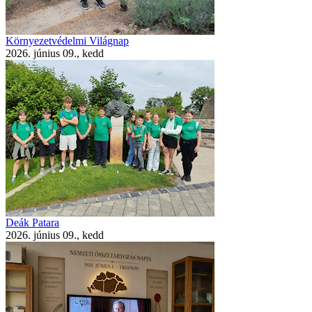
Környezetvédelmi Világnap
2026. június 09., kedd
Deák Patara
2026. június 09., kedd