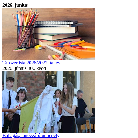
2026. június
Tanszerlista 2026/2027. tanév
2026. június 30., kedd
Ballagás, tanévzáró ünnepély