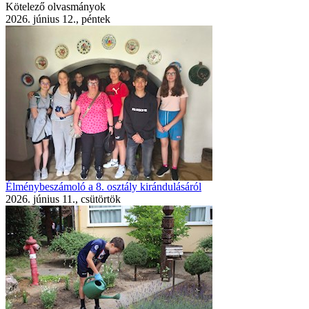
Kötelező olvasmányok
2026. június 12., péntek
Élménybeszámoló a 8. osztály kirándulásáról
2026. június 11., csütörtök