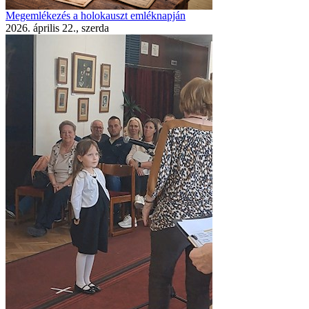
Megemlékezés a holokauszt emléknapján
2026. április 22., szerda