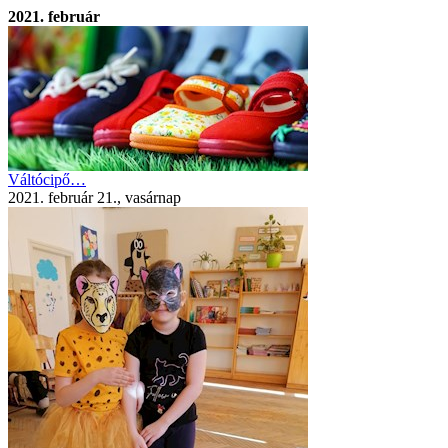
2021. február
Váltócipő…
2021. február 21., vasárnap