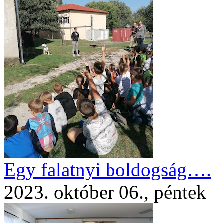
Egy falatnyi boldogság….
2023. október 06., péntek