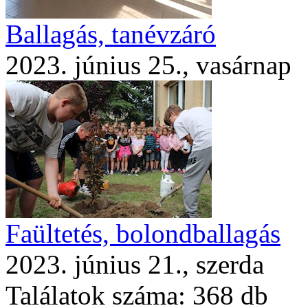
Ballagás, tanévzáró
2023. június 25., vasárnap
Faültetés, bolondballagás
2023. június 21., szerda
Találatok száma:
368 db