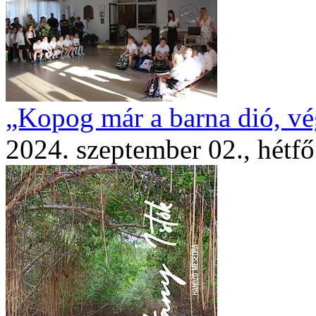
„Kopog már a barna dió, vég
2024. szeptember 02., hétfő