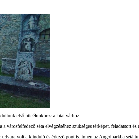
ultunk első uticélunkhoz: a tatai várhoz.
 a városfelfedező séta elvégzéséhez szükséges térképet, feladatsort és eg
ár udvara volt a kiinduló és érkező pont is. Innen az Angolparkba sétál