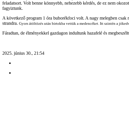
feladatsort. Volt benne könnyebb, nehezebb kérdés, de ez nem okozott 
fagyiztunk.
A következő program 1 óra buborékfoci volt. A nagy melegben csak 
strandra.
Gyors átöltözés után birtokba vettük a medencéket. Itt szintén a jóked
Fáradtan, de élményekkel gazdagon indultunk hazafelé és megbeszéltük
2025. június 30., 21:54