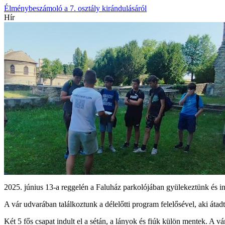
Élménybeszámoló a 7. osztály kirándulásáról
Hír
2025. június 13-a reggelén a Faluház parkolójában gyülekeztünk és ind
A vár udvarában találkoztunk a délelőtti program felelősével, aki átadta
Két 5 fős csapat indult el a sétán, a lányok és fiúk külön mentek. A v