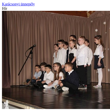
Karácsonyi ünnepély
Hír